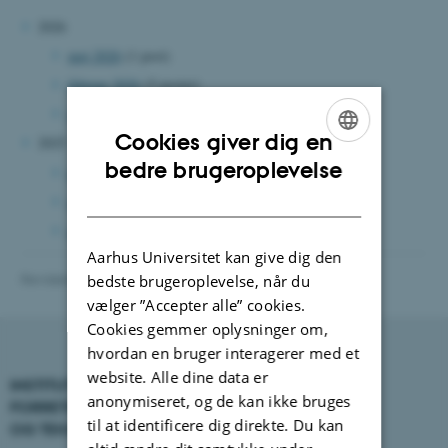
2026
maj 2026
(1 post)
februar 2026
(5 poster)
januar 2026
(4 poster)
Cookies giver dig en
2025
ENGLISH
bedre brugeroplevelse
november 2025
(1 post)
DANISH
oktober 2025
(3 poster)
august 2025
(2 poster)
Aarhus Universitet kan give dig den
Revideret 01.06.2026
-
BTECH
bedste brugeroplevelse, når du
vælger ”Accepter alle” cookies.
Cookies gemmer oplysninger om,
hvordan en bruger interagerer med et
website. Alle dine data er
INSTITUT FOR
KONTAKT
anonymiseret, og de kan ikke bruges
FORRETNINGS­UDVIKLING
til at identificere dig direkte. Du kan
OG TEKNOLOGI
E-mail:
btech@au.dk