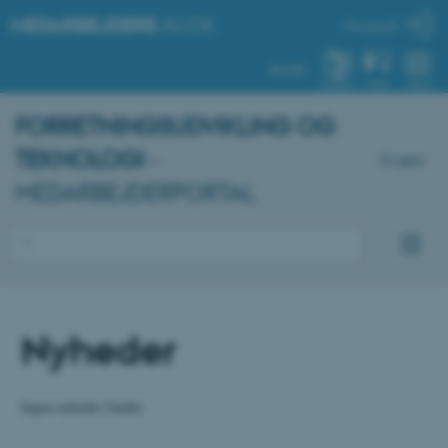
MEDARBEJDERE
.AU.DK
Min profil
AU.DK
SYSTEM
FIND
MENU
FORRETNINGSUDVIKLING OG
TEKNOLOGI
-
English
MEDARBEJDERPORTAL
Nyheder
Ingen nyheder fundet.