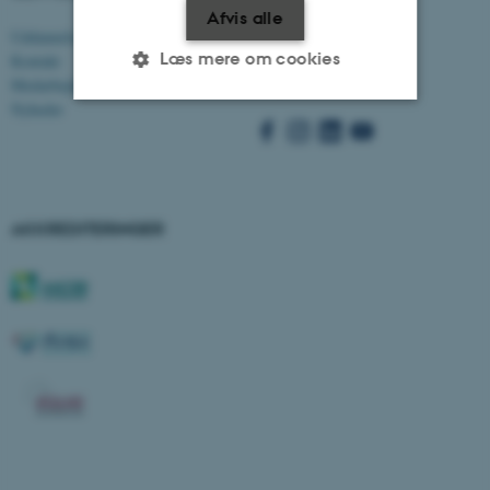
Afvis alle
Uddannelser
Besøg bss.au.dk
Læs mere om cookies
Kontakt
Følg os:
Medarbejdere
Nyheder
Nødvendige
Statistiske
Marketing
Funktionelle
Uklassificerede
AKKREDITERINGER
Nødvendige cookies hjælper
med at gøre hjemmesiden
brugbar ved at aktivere nogle
grundlæggende funktioner
som navigation mm.
Hjemmesiden kan ikke
fungerer uden disse cookies.