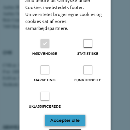
altid ændre dit samtykke under
Tlf: 8716 4700
Cookies i webstedets footer.
Aarhus BSS
Aarhus Universitet
Universitetet bruger egne cookies og
Birk Centerpark 15
cookies sat af vores
7400 Herning
samarbejdspartnere.
CVR
NØDVENDIGE
STATISTISKE
CVR-nr: 31119103
P-nr: 1003403307
EAN-nr: 5798000418868
MARKETING
FUNKTIONELLE
Stedkode: 5711
UKLASSIFICEREDE
Accepter alle
GENVEJE
AARHUS BSS