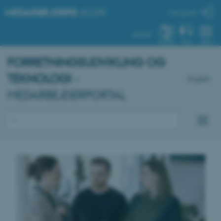
MEDARBEJDERE
.AU.DK
Min profil
AU.DK
SYSTEM
FIND
MENU
FORRETNINGSUDVIKLING OG
TEKNOLOGI
-
English
MEDARBEJDERPORTAL