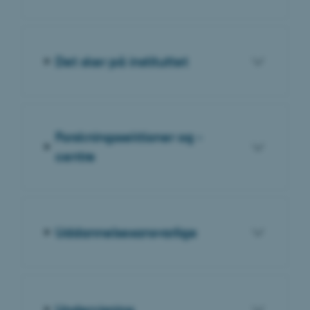
Det sker på instituttet
Forskningssektioner og -
centre
Uddannelsesansvarlige
Undervisning