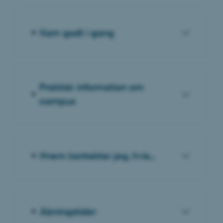
Kom godt i gang
Praktisk information om
campus
Hvem kontakter jeg, hvis...
Åbningstider