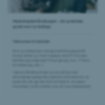
Medarbejderhåndbogen – din praktiske
guide som ny kollega
Velkommen til instituttet
Som ny kollega kan mange praktiske spørgsmål
hurtigt dukke op. Hvem hjælper med IT? Hvordan
bestiller jeg materialer? Hvad gør jeg, hvis...? Hvem
kontakter jeg, når...?
I denne håndbog finder du svar på de mest
almindelige spørgsmål, praktiske informationer og
gode råd, der gør det nemt at falde til, navigere i
hverdagen og få overblik over din nye arbejdsplads.