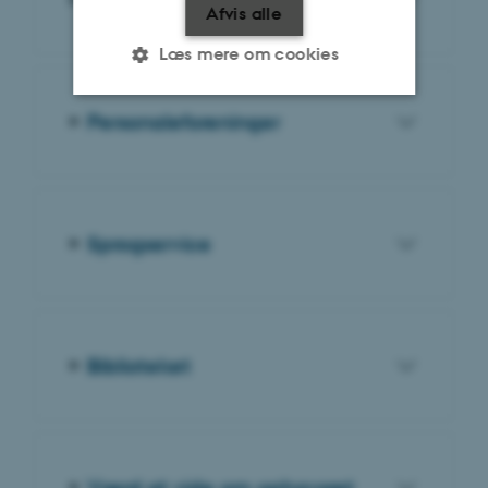
Afvis alle
Læs mere om cookies
Personaleforeninger
Nødvendige
Statistiske
Marketing
Funktionelle
Uklassificerede
Sprogservice
Nødvendige cookies hjælper
med at gøre hjemmesiden
brugbar ved at aktivere nogle
grundlæggende funktioner
Biblioteket
som navigation mm.
Hjemmesiden kan ikke
fungerer uden disse cookies.
Værd at vide om ophavsret