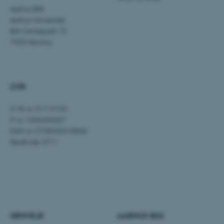
ASP.NET_SessionId
Microsoft Corporation
Aarhus BSS
.au.dk
Aarhus Universitet
Birk Centerpark 15
7400 Herning
JSESSIONID
Oracle Corporation
.au.dk
CVR
ARRAffinity
Microsoft Corporation
CVR-nr: 31119103
.mitstudie.au.dk
P-nr: 1003403307
EAN-nr: 5798000418868
Stedkode: 5711
esctx
Microsoft Corporation
.login.microsoftonline.com
fpc
Microsoft Corporation
login.microsoftonline.com
GENVEJE
AARHUS BSS
__cf_bm
Cloudflare Inc.