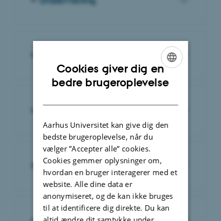
Eksamen
Cookies giver dig en
ENGLISH
bedre brugeroplevelse
DANISH
Studieadministratorer
Aarhus Universitet kan give dig den
bedste brugeroplevelse, når du
vælger ”Accepter alle” cookies.
Cookies gemmer oplysninger om,
Institutsekretariatet
hvordan en bruger interagerer med et
website. Alle dine data er
anonymiseret, og de kan ikke bruges
til at identificere dig direkte. Du kan
altid ændre dit samtykke under
Institutledelsen