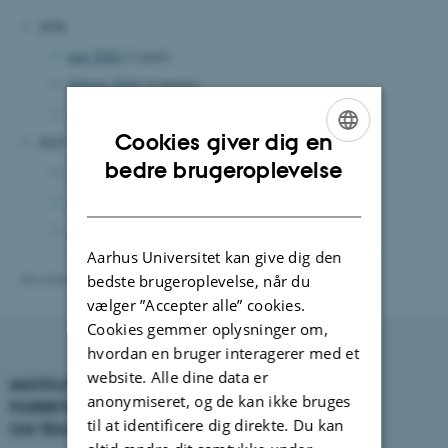
2026
maj 2026
(1 post)
februar 2026
(5 poster)
januar 2026
(4 poster)
Cookies giver dig en
2025
ENGLISH
bedre brugeroplevelse
november 2025
(1 post)
DANISH
oktober 2025
(3 poster)
august 2025
(2 poster)
Aarhus Universitet kan give dig den
Revideret 01.06.2026
-
BTECH
bedste brugeroplevelse, når du
vælger ”Accepter alle” cookies.
Cookies gemmer oplysninger om,
hvordan en bruger interagerer med et
website. Alle dine data er
INSTITUT FOR
KONTAKT
anonymiseret, og de kan ikke bruges
FORRETNINGS­UDVIKLING
til at identificere dig direkte. Du kan
OG TEKNOLOGI
E-mail:
btech@au.dk