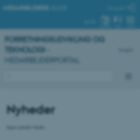
MEDARBEJDERE
.AU.DK
Min profil
AU.DK
SYSTEM
FIND
MENU
FORRETNINGSUDVIKLING OG
TEKNOLOGI
-
English
MEDARBEJDERPORTAL
Nyheder
Ingen nyheder fundet.