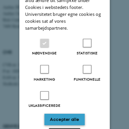
altid ændre dit samtykke under
Tlf: 8716 4700
Cookies i webstedets footer.
Aarhus BSS
Aarhus Universitet
Universitetet bruger egne cookies og
Birk Centerpark 15
cookies sat af vores
7400 Herning
samarbejdspartnere.
CVR
NØDVENDIGE
STATISTISKE
CVR-nr: 31119103
P-nr: 1003403307
EAN-nr: 5798000418868
MARKETING
FUNKTIONELLE
Stedkode: 5711
UKLASSIFICEREDE
Accepter alle
GENVEJE
AARHUS BSS