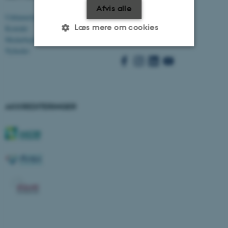
Afvis alle
Uddannelser
Besøg bss.au.dk
Læs mere om cookies
Kontakt
Følg os:
Medarbejdere
Nyheder
Nødvendige
Statistiske
Marketing
Funktionelle
Uklassificerede
AKKREDITERINGER
Nødvendige cookies hjælper
med at gøre hjemmesiden
brugbar ved at aktivere nogle
grundlæggende funktioner
som navigation mm.
Hjemmesiden kan ikke
fungerer uden disse cookies.