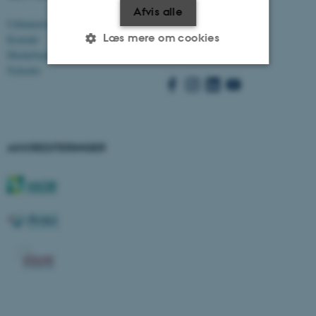
Afvis alle
Uddannelser
Besøg bss.au.dk
Læs mere om cookies
Kontakt
Følg os:
Medarbejdere
Nyheder
Nødvendige
Statistiske
Marketing
Funktionelle
Uklassificerede
AKKREDITERINGER
Nødvendige cookies hjælper
med at gøre hjemmesiden
brugbar ved at aktivere nogle
grundlæggende funktioner
som navigation mm.
Hjemmesiden kan ikke
fungerer uden disse cookies.