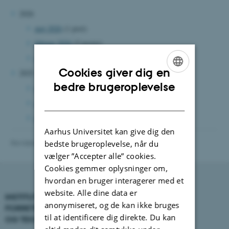
2026
maj 2026
(1 post)
februar 2026
(5 poster)
januar 2026
(4 poster)
Cookies giver dig en
2025
ENGLISH
bedre brugeroplevelse
november 2025
(1 post)
DANISH
oktober 2025
(3 poster)
august 2025
(2 poster)
Aarhus Universitet kan give dig den
Revideret 01.06.2026
-
BTECH
bedste brugeroplevelse, når du
vælger ”Accepter alle” cookies.
Cookies gemmer oplysninger om,
hvordan en bruger interagerer med et
website. Alle dine data er
INSTITUT FOR
KONTAKT
anonymiseret, og de kan ikke bruges
FORRETNINGS­UDVIKLING
til at identificere dig direkte. Du kan
OG TEKNOLOGI
E-mail:
btech@au.dk