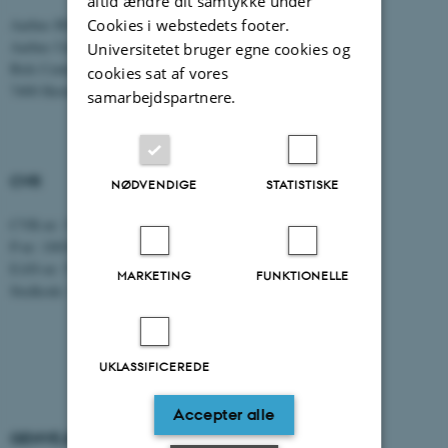
altid ændre dit samtykke under
Tlf: 8716 4700
Cookies i webstedets footer.
Aarhus BSS
Aarhus Universitet
Universitetet bruger egne cookies og
Birk Centerpark 15
cookies sat af vores
7400 Herning
samarbejdspartnere.
CVR
NØDVENDIGE
STATISTISKE
CVR-nr: 31119103
P-nr: 1003403307
EAN-nr: 5798000418868
MARKETING
FUNKTIONELLE
Stedkode: 5711
UKLASSIFICEREDE
Accepter alle
GENVEJE
AARHUS BSS