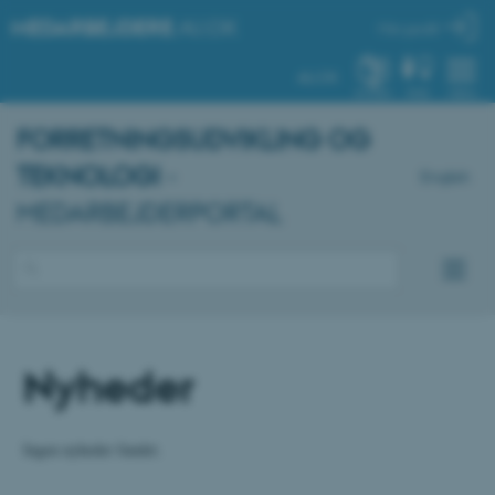
MEDARBEJDERE
.AU.DK
Min profil
AU.DK
SYSTEM
FIND
MENU
FORRETNINGSUDVIKLING OG
TEKNOLOGI
-
English
MEDARBEJDERPORTAL
Nyheder
Ingen nyheder fundet.